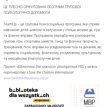
ЦЕ ТІЛЕСНО-ОРІЄНТОВАНА ПРОГРАМА ГРУПОВОЇ
ПСИХОЛОГІЧНОЇ ДОПОМОГИ
TeamUp – це групова психосоціальна програма, яка сприяє
навчанню дітей шляхом їх залучення у спільні активні дії, ігри
та фізичні вправи. Програмою передбачені різноманітні
групові ігри, спортивні заняття, танці та фізична творчість,
тренування, пісні, вправи на усвідомлення тіла та дихання, які
сприяють соціальному, фізичному, розумовому, культурному
та емоційному благополуччю дітей.
Проект «Бібліотека для кожного» реалізується FRSI у межах
партнерства з Save the Children International.
www.bibliotekidlaukrainy.org.pl