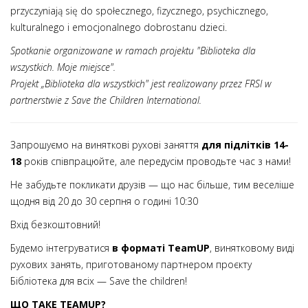
przyczyniają się do społecznego, fizycznego, psychicznego,
kulturalnego i emocjonalnego dobrostanu dzieci.
Spotkanie organizowane w ramach projektu "Biblioteka dla
wszystkich. Moje miejsce".
Projekt „Biblioteka dla wszystkich" jest realizowany przez FRSI w
partnerstwie z Save the Children International.
Запрошуємо на виняткові рухові заняття
для підлітків 14-
18
років
співпрацюйте, але передусім проводьте час з нами!
Не забудьте покликати друзів — що нас більше, тим веселіше
щодня
від 20 до 30 серпня
о годині 10:30
Вхід безкоштовний!
Будемо інтегруватися
в форматі TeamUP
, винятковому виді
рухових занять, приготованому партнером проєкту
Бібліотека для всіх — Save the children!
ЩО ТАКЕ TEAMUP?